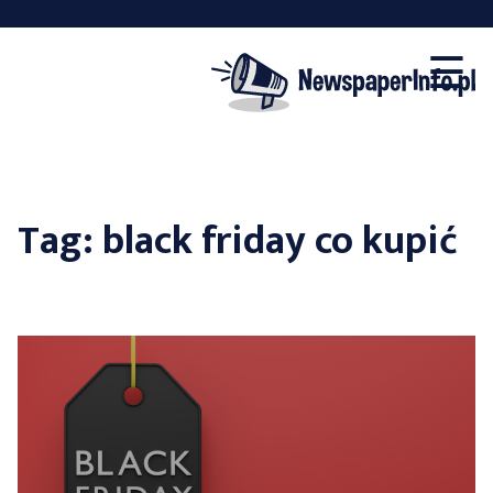
×
Skip
☰
to
content
Tag:
black friday co kupić