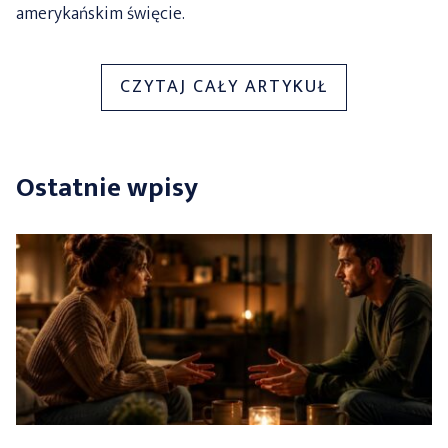
amerykańskim święcie.
„JAK
CZYTAJ CAŁY ARTYKUŁ
PRZYGOTOW
SIĘ
NA
Ostatnie wpisy
NAJWIĘKSZE
OBNIŻKI
W
ROKU?”