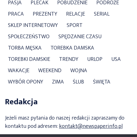
PASJA
PLECAK
POBUDZENIE
PODRÓŻE
PRACA
PREZENTY
RELACJE
SERIAL
SKLEP INTERNETOWY
SPORT
SPOŁECZEŃSTWO
SPĘDZANIE CZASU
TORBA MĘSKA
TOREBKA DAMSKA
TOREBKI DAMSKIE
TRENDY
URLOP
USA
WAKACJE
WEEKEND
WOJNA
WYBÓR OPONY
ZIMA
ŚLUB
ŚWIĘTA
Redakcja
Jeżeli masz pytania do naszej redakcji zapraszamy do
kontaktu pod adresem:
kontakt@newspaperinfo.pl