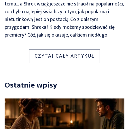
temu… a Shrek wciąż jeszcze nie stracił na popularności,
co chyba najlepiej świadczy o tym, jak popularną i
nietuzinkową jest on postacią. Co z dalszymi
przygodami Shreka? Kiedy możemy spodziewać się
premiery? Cóż, jak się okazuje, całkiem niedługo!
„NOWA
CZYTAJ CAŁY ARTYKUŁ
CZĘŚĆ
SHREKA?
KIEDY
Ostatnie wpisy
MOŻNA
SPODZIEWAĆ
SIĘ
PREMIERY?”