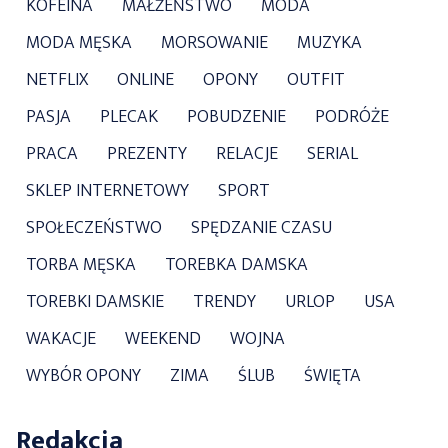
KOFEINA
MAŁŻEŃSTWO
MODA
MODA MĘSKA
MORSOWANIE
MUZYKA
NETFLIX
ONLINE
OPONY
OUTFIT
PASJA
PLECAK
POBUDZENIE
PODRÓŻE
PRACA
PREZENTY
RELACJE
SERIAL
SKLEP INTERNETOWY
SPORT
SPOŁECZEŃSTWO
SPĘDZANIE CZASU
TORBA MĘSKA
TOREBKA DAMSKA
TOREBKI DAMSKIE
TRENDY
URLOP
USA
WAKACJE
WEEKEND
WOJNA
WYBÓR OPONY
ZIMA
ŚLUB
ŚWIĘTA
Redakcja