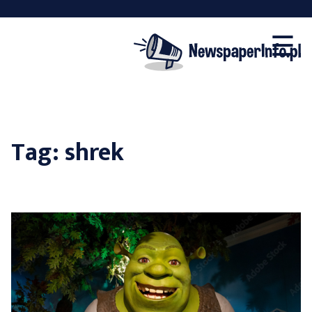
×
Skip
☰
to
content
Tag:
shrek