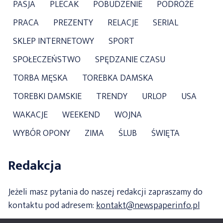
PASJA
PLECAK
POBUDZENIE
PODRÓŻE
PRACA
PREZENTY
RELACJE
SERIAL
SKLEP INTERNETOWY
SPORT
SPOŁECZEŃSTWO
SPĘDZANIE CZASU
TORBA MĘSKA
TOREBKA DAMSKA
TOREBKI DAMSKIE
TRENDY
URLOP
USA
WAKACJE
WEEKEND
WOJNA
WYBÓR OPONY
ZIMA
ŚLUB
ŚWIĘTA
Redakcja
Jeżeli masz pytania do naszej redakcji zapraszamy do
kontaktu pod adresem:
kontakt@newspaperinfo.pl