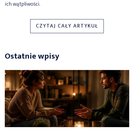
ich wątpliwości.
„NOWOCZES
CZYTAJ CAŁY ARTYKUŁ
E-
COMMERCE
W
Ostatnie wpisy
2026
ROKU
–
CZEGO
OCZEKUJĄ
DZIŚ
KLIENCI?”