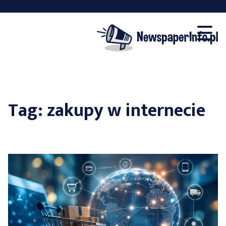
×
Skip
☰
to
content
Tag:
zakupy w internecie