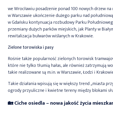
we Wrocławiu posadzenie ponad 100 nowych drzew na 
w Warszawie ukończenie dużego parku nad południow
w Gdańsku kontynuacja rozbudowy Parku Południoweg
przemiany dużych parków miejskich, jak Planty w Biały
rewitalizacja bulwarów wiślanych w Krakowie.
Zielone torowiska i pasy
Rośnie także popularność zielonych torowisk tramwajo
które nie tylko tłumią hałas, ale również zatrzymują wo
takie realizowane są m.in. w Warszawie, Łodzi i Krakowie
Takie działania wpisują się w większy trend „miasta prz
ogrody przyuliczne i kwietne tereny między blokami słu
🏡 Ciche osiedla – nowa jakość życia mieszk