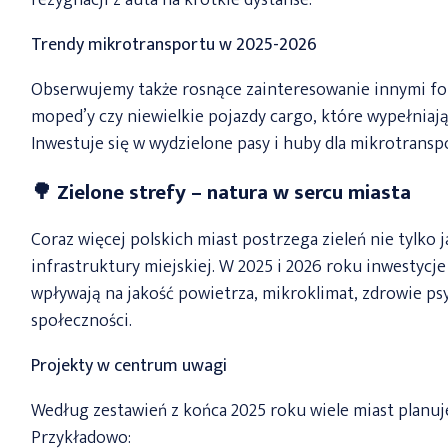
rezygnacji z auta na krótkie dystanse.
Trendy mikrotransportu w 2025-2026
Obserwujemy także rosnące zainteresowanie innymi for
moped’y czy niewielkie pojazdy cargo, które wypełnia
Inwestuje się w wydzielone pasy i huby dla mikrotrans
🌳 Zielone strefy – natura w sercu miasta
Coraz więcej polskich miast postrzega zieleń nie tylko 
infrastruktury miejskiej. W 2025 i 2026 roku inwestycj
wpływają na jakość powietrza, mikroklimat, zdrowie ps
społeczności.
Projekty w centrum uwagi
Według zestawień z końca 2025 roku wiele miast planuj
Przykładowo: