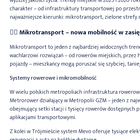
wyższej jakości życia. Trendy miejskie w 2025 i 2026 r
charakter – od infrastruktury transportowej po przestr
najważniejsze kierunki: mikrotransport, zielone strefy m
🚴‍♂️ Mikrotransport – nowa mobilność w zasię
Mikrotransport to jeden z najbardziej widocznych tren
wachlarzowi rozwiązań – od rowerów miejskich, przez h
pojazdy – mieszkańcy mogą poruszać się szybciej, taniej
Systemy rowerowe i mikromobilność
W wielu polskich metropoliach infrastruktura rowerowa
Metrorower działający w Metropolii GZM – jeden z naj
obejmujący setki stacji i tysięcy rowerów dostępnych pr
aplikacjami transportowymi.
Z kolei w Trójmieście system Mevo oferuje tysiące ele