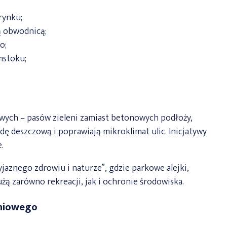
rynku;
ą obwodnicą;
o;
mstoku;
wych – pasów zieleni zamiast betonowych podłoży,
dę deszczową i poprawiają mikroklimat ulic. Inicjatywy
.
yjaznego zdrowiu i naturze”, gdzie parkowe alejki,
żą zarówno rekreacji, jak i ochronie środowiska.
aniowego