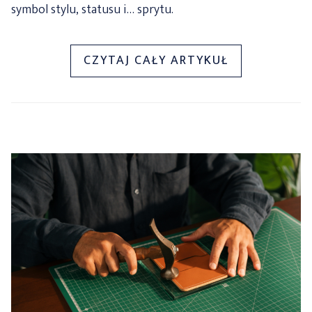
symbol stylu, statusu i… sprytu.
„MĘSKA
CZYTAJ CAŁY ARTYKUŁ
TORBA
SKÓRZANA
–
OD
EPOKI
PARY
DO
EPOKI
SMARTFONA