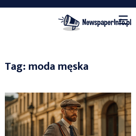
×
Skip
☰
to
content
Tag:
moda męska