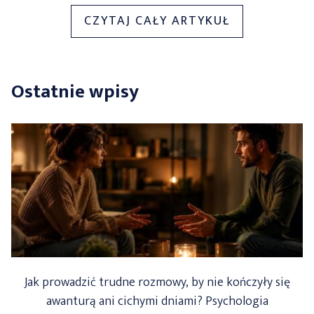
„GALANTERI
CZYTAJ CAŁY ARTYKUŁ
SKÓRZANA
W
TRENDACH
Ostatnie wpisy
SEZONU
–
JAK
NOSIĆ
JĄ
MODNIE
I
ŚWIADOMIE”
Jak prowadzić trudne rozmowy, by nie kończyły się
awanturą ani cichymi dniami? Psychologia