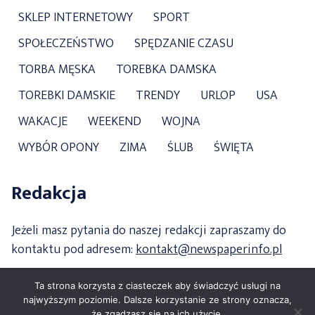
SKLEP INTERNETOWY
SPORT
SPOŁECZEŃSTWO
SPĘDZANIE CZASU
TORBA MĘSKA
TOREBKA DAMSKA
TOREBKI DAMSKIE
TRENDY
URLOP
USA
WAKACJE
WEEKEND
WOJNA
WYBÓR OPONY
ZIMA
ŚLUB
ŚWIĘTA
Redakcja
Jeżeli masz pytania do naszej redakcji zapraszamy do
kontaktu pod adresem:
kontakt@newspaperinfo.pl
Ta strona korzysta z ciasteczek aby świadczyć usługi na
najwyższym poziomie. Dalsze korzystanie ze strony oznacza,
że zgadzasz się na ich użycie.