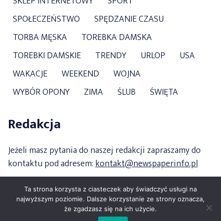
SKLEP INTERNETOWY
SPORT
SPOŁECZEŃSTWO
SPĘDZANIE CZASU
TORBA MĘSKA
TOREBKA DAMSKA
TOREBKI DAMSKIE
TRENDY
URLOP
USA
WAKACJE
WEEKEND
WOJNA
WYBÓR OPONY
ZIMA
ŚLUB
ŚWIĘTA
Redakcja
Jeżeli masz pytania do naszej redakcji zapraszamy do
kontaktu pod adresem:
kontakt@newspaperinfo.pl
Ta strona korzysta z ciasteczek aby świadczyć usługi na
najwyższym poziomie. Dalsze korzystanie ze strony oznacza,
że zgadzasz się na ich użycie.
Copyright 2021 newspaperinfo.pl