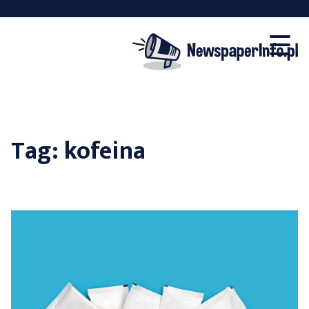
×
Skip
☰
to
content
Tag:
kofeina