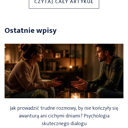
„SASZETKI
CZYTAJ CAŁY ARTYKUŁ
KOFEINOWE
—
NOWY
Ostatnie wpisy
PRODUKT
NA
RYNKU
ZYSKUJE
NA
POPULARNOŚ
Jak prowadzić trudne rozmowy, by nie kończyły się
awanturą ani cichymi dniami? Psychologia
skutecznego dialogu