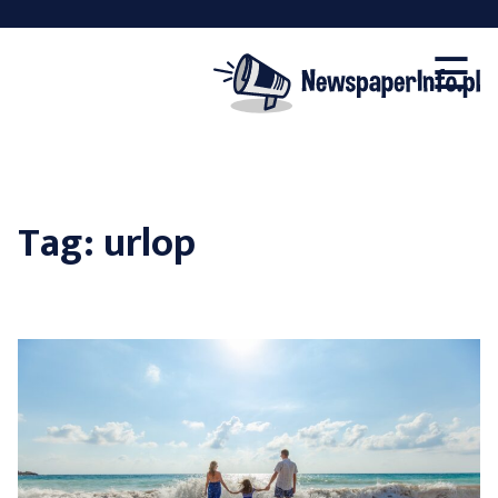
×
Skip
☰
to
content
Tag:
urlop