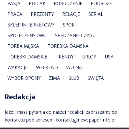
PASJA
PLECAK
POBUDZENIE
PODRÓŻE
PRACA
PREZENTY
RELACJE
SERIAL
SKLEP INTERNETOWY
SPORT
SPOŁECZEŃSTWO
SPĘDZANIE CZASU
TORBA MĘSKA
TOREBKA DAMSKA
TOREBKI DAMSKIE
TRENDY
URLOP
USA
WAKACJE
WEEKEND
WOJNA
WYBÓR OPONY
ZIMA
ŚLUB
ŚWIĘTA
Redakcja
Jeżeli masz pytania do naszej redakcji zapraszamy do
kontaktu pod adresem:
kontakt@newspaperinfo.pl