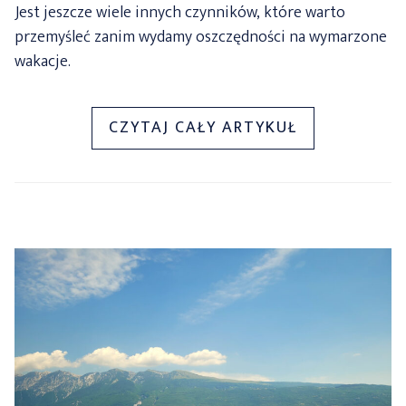
Jest jeszcze wiele innych czynników, które warto
przemyśleć zanim wydamy oszczędności na wymarzone
wakacje.
„WAKACJE
CZYTAJ CAŁY ARTYKUŁ
W
KRAJU
CZY
ZA
GRANICĄ?
PLUSY
I
MINUSY
KAŻDEGO
Z
KIERUNKÓW!