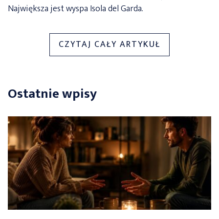
Największa jest wyspa Isola del Garda.
„ZWIEDZAM
CZYTAJ CAŁY ARTYKUŁ
WŁOCHY
–
ODWIEDŹ
Ostatnie wpisy
JEZIORO
GARDA!”