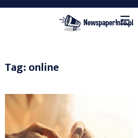
×
Skip
☰
to
content
Tag:
online