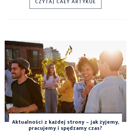
„RELACJE
CZYTAJ CAŁY ARTYKUŁ
2.0
–
CZY
LAJKI
ZASTĄPIŁY
PRAWDZIWE
ROZMOWY?”
Aktualności z każdej strony – jak żyjemy,
pracujemy i spędzamy czas?