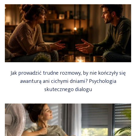
JAK
ŻYJEMY,
PRACUJEMY
I
SPĘDZAMY
CZAS?”
Jak prowadzić trudne rozmowy, by nie kończyły się
awanturą ani cichymi dniami? Psychologia
skutecznego dialogu