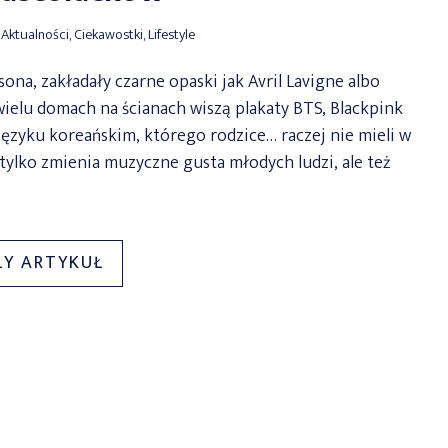
Aktualności
,
Ciekawostki
,
Lifestyle
sona, zakładały czarne opaski jak Avril Lavigne albo
 wielu domach na ścianach wiszą plakaty BTS, Blackpink
 języku koreańskim, którego rodzice… raczej nie mieli w
tylko zmienia muzyczne gusta młodych ludzi, ale też
„NIE
ŁY ARTYKUŁ
TYLKO
MUZYKA:
JAK
K-
POP
WPŁYWA