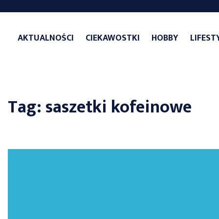
Skip
to
AKTUALNOŚCI
CIEKAWOSTKI
HOBBY
LIFEST
content
Tag:
saszetki kofeinowe