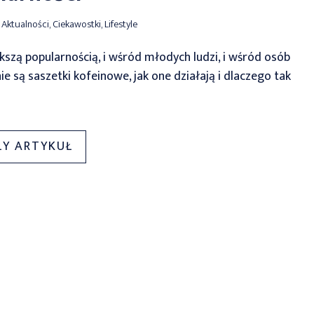
Aktualności
,
Ciekawostki
,
Lifestyle
kszą popularnością, i wśród młodych ludzi, i wśród osób
są saszetki kofeinowe, jak one działają i dlaczego tak
„SASZETKI
ŁY ARTYKUŁ
KOFEINOWE
—
NOWY
PRODUKT
NA
RYNKU
ZYSKUJE
NA