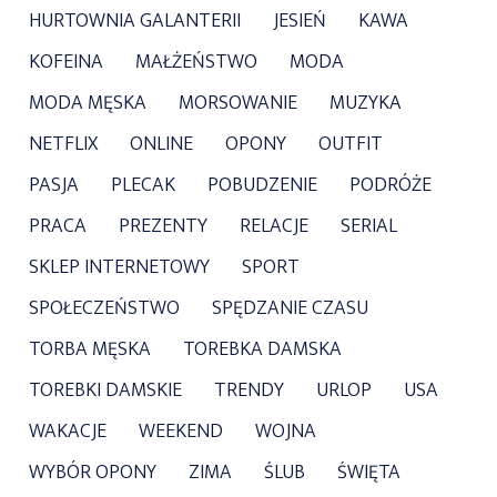
HURTOWNIA GALANTERII
JESIEŃ
KAWA
KOFEINA
MAŁŻEŃSTWO
MODA
MODA MĘSKA
MORSOWANIE
MUZYKA
NETFLIX
ONLINE
OPONY
OUTFIT
PASJA
PLECAK
POBUDZENIE
PODRÓŻE
PRACA
PREZENTY
RELACJE
SERIAL
SKLEP INTERNETOWY
SPORT
SPOŁECZEŃSTWO
SPĘDZANIE CZASU
TORBA MĘSKA
TOREBKA DAMSKA
TOREBKI DAMSKIE
TRENDY
URLOP
USA
WAKACJE
WEEKEND
WOJNA
WYBÓR OPONY
ZIMA
ŚLUB
ŚWIĘTA