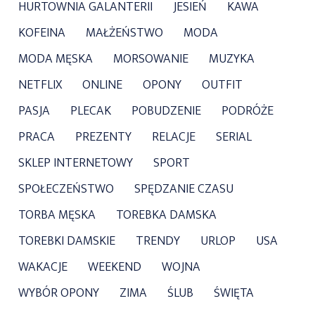
HURTOWNIA GALANTERII
JESIEŃ
KAWA
KOFEINA
MAŁŻEŃSTWO
MODA
MODA MĘSKA
MORSOWANIE
MUZYKA
NETFLIX
ONLINE
OPONY
OUTFIT
PASJA
PLECAK
POBUDZENIE
PODRÓŻE
PRACA
PREZENTY
RELACJE
SERIAL
SKLEP INTERNETOWY
SPORT
SPOŁECZEŃSTWO
SPĘDZANIE CZASU
TORBA MĘSKA
TOREBKA DAMSKA
TOREBKI DAMSKIE
TRENDY
URLOP
USA
WAKACJE
WEEKEND
WOJNA
WYBÓR OPONY
ZIMA
ŚLUB
ŚWIĘTA