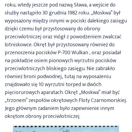
roku, wtedy jeszcze pod nazwą Sława, a wejście do
służby nastąpiło 30 grudnia 1982 roku. „Moskwa” był
wyposażony między innymi w pociski dalekiego zasięgu
dzięki czemu był przystosowany do obrony
przeciwlotniczej oraz mógł z powodzeniem zwalczać
lotniskowce. Okręt był przystosowany również do
przenoszenia pocisków P-700 Wulkan , oraz posiadał
na pokładzie osiem pionowych wyrzutni pocisków
przeciwlotniczych bliskiego zasięgu. Nie zabrakło
również broni podwodnej, tutaj na wyposażeniu
znajdowało się 10 wyrzutni torped w dwóch
pięciorurowych aparatach. Okręt „Moskwa” miał być
„trzonem” zespołów okrętowych Floty Czarnomorskiej.
Jego głównym zadaniem było zapewnienie innym
okrętom obrony przeciwlotniczej.