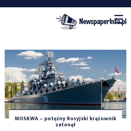
×
Skip
☰
to
content
MOSKWA – potężny Rosyjski krążownik
zatonął