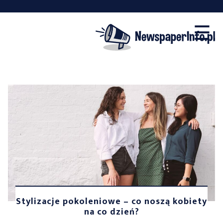
×
Skip
☰
to
content
Stylizacje pokoleniowe – co noszą kobiety
na co dzień?