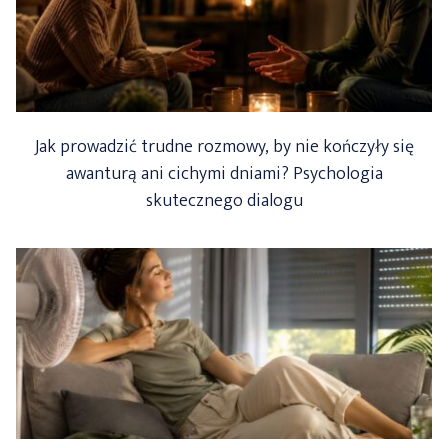
POCZĄTEK
WIĘKSZEJ
WOJNY?”
Jak prowadzić trudne rozmowy, by nie kończyły się
awanturą ani cichymi dniami? Psychologia
skutecznego dialogu