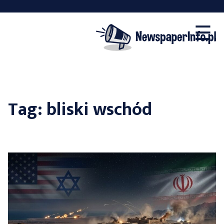
×
Skip
☰
to
content
Tag:
bliski wschód