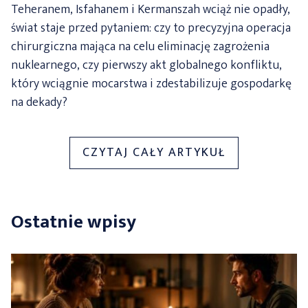
Teheranem, Isfahanem i Kermanszah wciąż nie opadły,
świat staje przed pytaniem: czy to precyzyjna operacja
chirurgiczna mająca na celu eliminację zagrożenia
nuklearnego, czy pierwszy akt globalnego konfliktu,
który wciągnie mocarstwa i zdestabilizuje gospodarkę
na dekady?
„ATAK
CZYTAJ CAŁY ARTYKUŁ
NA
IRAN:
STRATEGICZ
Ostatnie wpisy
RUCH
USA
I
IZRAELA
CZY