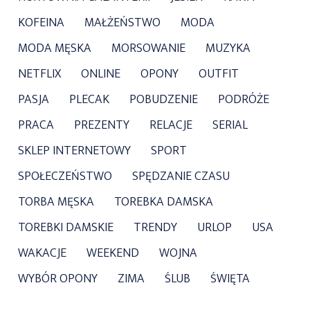
KOFEINA
MAŁŻEŃSTWO
MODA
MODA MĘSKA
MORSOWANIE
MUZYKA
NETFLIX
ONLINE
OPONY
OUTFIT
PASJA
PLECAK
POBUDZENIE
PODRÓŻE
PRACA
PREZENTY
RELACJE
SERIAL
SKLEP INTERNETOWY
SPORT
SPOŁECZEŃSTWO
SPĘDZANIE CZASU
TORBA MĘSKA
TOREBKA DAMSKA
TOREBKI DAMSKIE
TRENDY
URLOP
USA
WAKACJE
WEEKEND
WOJNA
WYBÓR OPONY
ZIMA
ŚLUB
ŚWIĘTA