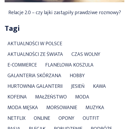
Relacje 2.0 – czy lajki zastąpiły prawdziwe rozmowy?
Tagi
AKTUALNOŚCI W POLSCE
AKTUALNOŚCI ZE ŚWIATA
CZAS WOLNY
E-COMMERCE
FLANELOWA KOSZULA
GALANTERIA SKÓRZANA
HOBBY
HURTOWNIA GALANTERII
JESIEŃ
KAWA
KOFEINA
MAŁŻEŃSTWO
MODA
MODA MĘSKA
MORSOWANIE
MUZYKA
NETFLIX
ONLINE
OPONY
OUTFIT
PASJA
PLECAK
POBUDZENIE
PODRÓŻE