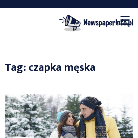
×
Skip
☰
to
content
Tag:
czapka męska