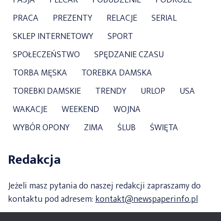
PRACA
PREZENTY
RELACJE
SERIAL
SKLEP INTERNETOWY
SPORT
SPOŁECZEŃSTWO
SPĘDZANIE CZASU
TORBA MĘSKA
TOREBKA DAMSKA
TOREBKI DAMSKIE
TRENDY
URLOP
USA
WAKACJE
WEEKEND
WOJNA
WYBÓR OPONY
ZIMA
ŚLUB
ŚWIĘTA
Redakcja
Jeżeli masz pytania do naszej redakcji zapraszamy do
kontaktu pod adresem:
kontakt@newspaperinfo.pl