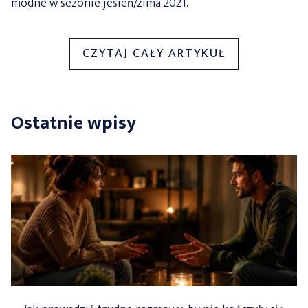
modne w sezonie jesień/zima 2021.
„MĘSKIE
CZYTAJ CAŁY ARTYKUŁ
NAKRYCIA
GŁOWY
I
Ostatnie wpisy
CIEPŁE
AKCESORIA
MODNE
W
SEZONIE
JESIEŃ/ZIMA
2021”