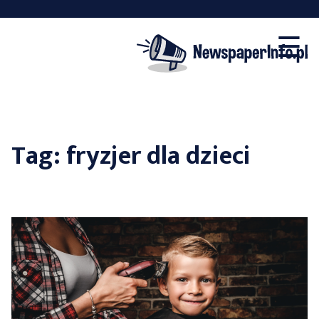
×
Skip
☰
to
content
Tag:
fryzjer dla dzieci