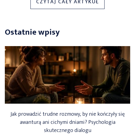
„CO
CZYTAJ CAŁY ARTYKUŁ
ZROBIĆ,
GDY
TWOJA
Ostatnie wpisy
POCIECHA
NIE
CHCE
OBCINAĆ
WŁOSÓW?”
Jak prowadzić trudne rozmowy, by nie kończyły się
awanturą ani cichymi dniami? Psychologia
skutecznego dialogu