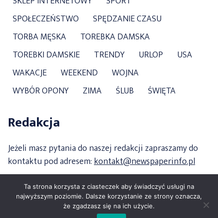
SKLEP INTERNETOWY
SPORT
SPOŁECZEŃSTWO
SPĘDZANIE CZASU
TORBA MĘSKA
TOREBKA DAMSKA
TOREBKI DAMSKIE
TRENDY
URLOP
USA
WAKACJE
WEEKEND
WOJNA
WYBÓR OPONY
ZIMA
ŚLUB
ŚWIĘTA
Redakcja
Jeżeli masz pytania do naszej redakcji zapraszamy do
kontaktu pod adresem:
kontakt@newspaperinfo.pl
Ta strona korzysta z ciasteczek aby świadczyć usługi na
najwyższym poziomie. Dalsze korzystanie ze strony oznacza,
że zgadzasz się na ich użycie.
Copyright 2021 newspaperinfo.pl