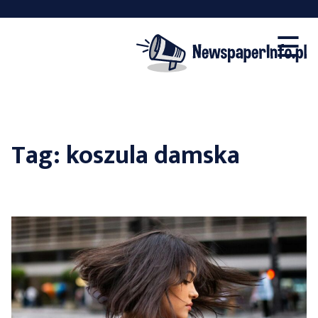
×
Skip
☰
to
content
Tag:
koszula damska