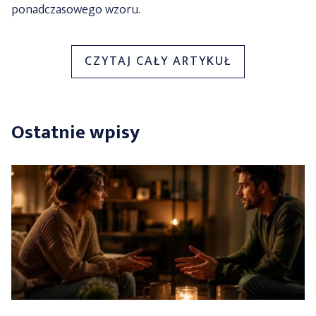
ponadczasowego wzoru.
„KOSZULA
CZYTAJ CAŁY ARTYKUŁ
W
KRATĘ.
HIT
Ostatnie wpisy
CZY
KIT?
POZNAJ
OPINIE
STYLISTÓW”