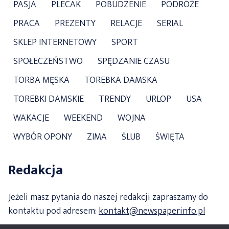
PASJA
PLECAK
POBUDZENIE
PODRÓŻE
PRACA
PREZENTY
RELACJE
SERIAL
SKLEP INTERNETOWY
SPORT
SPOŁECZEŃSTWO
SPĘDZANIE CZASU
TORBA MĘSKA
TOREBKA DAMSKA
TOREBKI DAMSKIE
TRENDY
URLOP
USA
WAKACJE
WEEKEND
WOJNA
WYBÓR OPONY
ZIMA
ŚLUB
ŚWIĘTA
Redakcja
Jeżeli masz pytania do naszej redakcji zapraszamy do
kontaktu pod adresem:
kontakt@newspaperinfo.pl