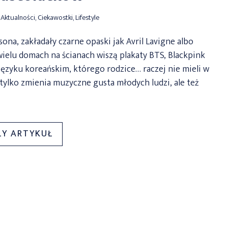
Aktualności
,
Ciekawostki
,
Lifestyle
sona, zakładały czarne opaski jak Avril Lavigne albo
 wielu domach na ścianach wiszą plakaty BTS, Blackpink
 języku koreańskim, którego rodzice… raczej nie mieli w
tylko zmienia muzyczne gusta młodych ludzi, ale też
„NIE
ŁY ARTYKUŁ
TYLKO
MUZYKA:
JAK
K-
POP
WPŁYWA