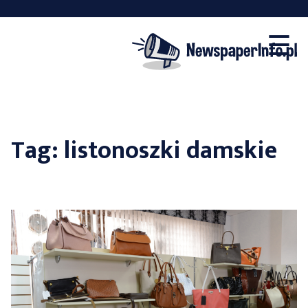
×
Skip
☰
to
content
Tag:
listonoszki damskie