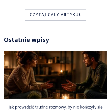
„ZA
CZYTAJ CAŁY ARTYKUŁ
OKNEM
CORAZ
CIEPLEJ
Ostatnie wpisy
–
CZYM
SIĘ
KIEROWAĆ
WYBIERAJĄC
TOREBKĘ
NA
WIOSNĘ?”
Jak prowadzić trudne rozmowy, by nie kończyły się