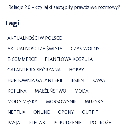
Relacje 2.0 – czy lajki zastąpiły prawdziwe rozmowy?
Tagi
AKTUALNOŚCI W POLSCE
AKTUALNOŚCI ZE ŚWIATA
CZAS WOLNY
E-COMMERCE
FLANELOWA KOSZULA
GALANTERIA SKÓRZANA
HOBBY
HURTOWNIA GALANTERII
JESIEŃ
KAWA
KOFEINA
MAŁŻEŃSTWO
MODA
MODA MĘSKA
MORSOWANIE
MUZYKA
NETFLIX
ONLINE
OPONY
OUTFIT
PASJA
PLECAK
POBUDZENIE
PODRÓŻE