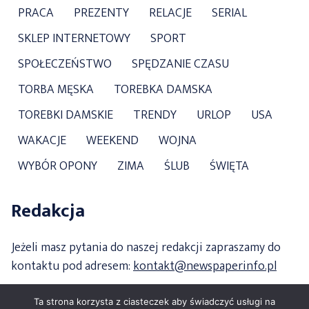
PRACA
PREZENTY
RELACJE
SERIAL
SKLEP INTERNETOWY
SPORT
SPOŁECZEŃSTWO
SPĘDZANIE CZASU
TORBA MĘSKA
TOREBKA DAMSKA
TOREBKI DAMSKIE
TRENDY
URLOP
USA
WAKACJE
WEEKEND
WOJNA
WYBÓR OPONY
ZIMA
ŚLUB
ŚWIĘTA
Redakcja
Jeżeli masz pytania do naszej redakcji zapraszamy do
kontaktu pod adresem:
kontakt@newspaperinfo.pl
Ta strona korzysta z ciasteczek aby świadczyć usługi na