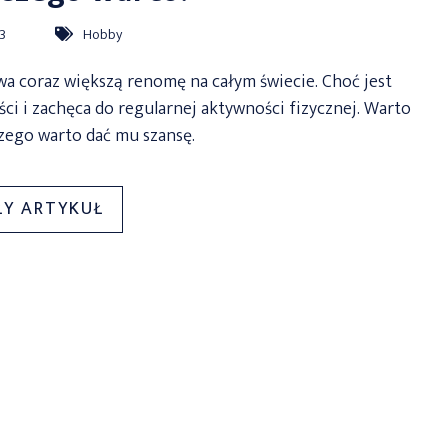
23
Hobby
a coraz większą renomę na całym świecie. Choć jest
yści i zachęca do regularnej aktywności fizycznej. Warto
aczego warto dać mu szansę.
„SQUASH,
ŁY ARTYKUŁ
CZYLI
ALTERNATYWNA
DLA
KLASYCZNEGO
TENISA.
SPRAWDŹ,
DLACZEGO
WARTO!”