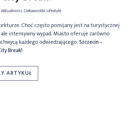
Aktualności
,
Ciekawostki
,
Lifestyle
itekturze. Choć często pomijany jest na turystycznej
i, ale intensywny wypad. Miasto oferuje zarówno
 zachwycą każdego odwiedzającego.
Szczecin –
ty Break!
„SZCZECIN
ŁY ARTYKUŁ
–
ZAPOMNIANA
PERŁA
POMORZA
ZACHODNIEGO
–
WPADNIJ