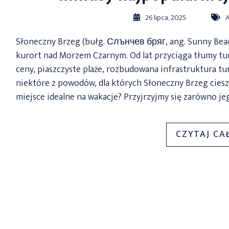
26 lipca, 2025
A
Słoneczny Brzeg (bułg. Слънчев бряг, ang. Sunny Beach
kurort nad Morzem Czarnym. Od lat przyciąga tłumy tury
ceny, piaszczyste plaże, rozbudowana infrastruktura t
niektóre z powodów, dla których Słoneczny Brzeg ciesz
miejsce idealne na wakacje? Przyjrzyjmy się zarówno je
CZYTAJ CA