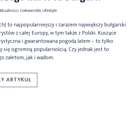
ktualności
,
Ciekawostki
,
Lifestyle
) to najpopularniejszy i zarazem największy bułgarski
stów z całej Europy, w tym także z Polski. Kuszące
urystyczna i gwarantowana pogoda latem – to tylko
y się ogromną popularnością. Czy jednak jest to
go zaletom, jak i wadom.
„SŁONECZNY
ŁY ARTYKUŁ
BRZEG
–
IDEALNE
MIEJSCE
NA
WAKACJE?