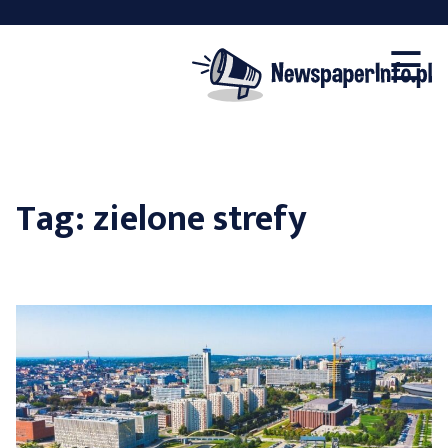
×
Skip
☰
to
content
Tag:
zielone strefy