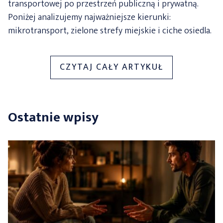
transportowej po przestrzeń publiczną i prywatną.
Poniżej analizujemy najważniejsze kierunki:
mikrotransport, zielone strefy miejskie i ciche osiedla.
„NOWE
CZYTAJ CAŁY ARTYKUŁ
TRENDY
W
POLSKICH
Ostatnie wpisy
MIASTACH
–
MIKROTRANS
ZIELONE
STREFY,
CICHE
OSIEDLA”