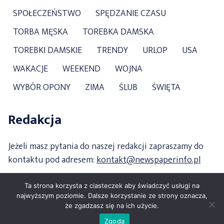
SPOŁECZEŃSTWO
SPĘDZANIE CZASU
TORBA MĘSKA
TOREBKA DAMSKA
TOREBKI DAMSKIE
TRENDY
URLOP
USA
WAKACJE
WEEKEND
WOJNA
WYBÓR OPONY
ZIMA
ŚLUB
ŚWIĘTA
Redakcja
Jeżeli masz pytania do naszej redakcji zapraszamy do
kontaktu pod adresem:
kontakt@newspaperinfo.pl
Ta strona korzysta z ciasteczek aby świadczyć usługi na
najwyższym poziomie. Dalsze korzystanie ze strony oznacza,
że zgadzasz się na ich użycie.
Copyright 2021 newspaperinfo.pl
Zgoda