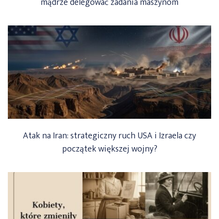
mądrze delegować zadania maszynom
Atak na Iran: strategiczny ruch USA i Izraela czy
początek większej wojny?