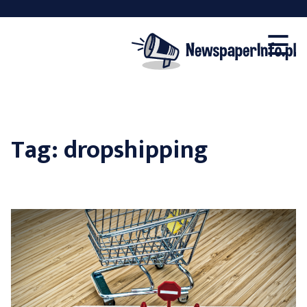
×
Skip
☰
to
content
Tag:
dropshipping