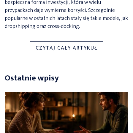
bezpieczna forma inwestycji, która w wielu
przypadkach daje wymierne korzyści. Szczególnie
popularne w ostatnich latach stały się takie modele, jak
dropshipping oraz cross-docking.
„E-
CZYTAJ CAŁY ARTYKUŁ
COMMERCE
INFO
–
Ostatnie wpisy
CZYM
RÓŻNI
SIĘ
DROPSHIPPI
OD
CROSS-
DOCKINGU?