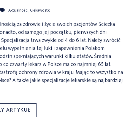
Aktualności
,
Ciekawostki
nością za zdrowie i życie swoich pacjentów. Ścieżka
Ponadto, od samego jej początku, pierwszych dni
 Specjalizacja trwa zwykle od 4 do 6 lat. Należy zwrócić
elu wypełnienia tej luki i zapewnienia Polakom
godzin spełniających warunki kilku etatów. Średnia
o co czwarty lekarz w Polsce ma co najmniej 65 lat.
tastrofą ochrony zdrowia w kraju. Mając to wszystko na
lsce? A także jakie specjalizacje lekarskie są najbardziej
„SPECJALIZACJA
ŁY ARTYKUŁ
LEKARSKA
–