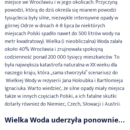
miejsce we Wrocławiu i w jego okolicach. Przyczyną
powodzi, którą do dziś określa się mianem powodzi
tysiąclecia były silne, niezwykle intensywne opady w
górnej Odrze w dniach 4-8 lipca (w niektórych
miejscach Polski spadło nawet do 500 litrów wody na
metr kwadratowy). Wielka (i nieobliczalna) Woda zalała
około 40% Wrocławia i zrujnowała spokojną
codzienność ponad 200 000 tysięcy mieszkańców. To
była największa katastrofa naturalna w XX wieku dla
naszego kraju, która „sama stworzyła” scenariusz do
Wielkiej Wody w reżyserii Jana Holoubka i Bartłomieja
Ignaciuka. Warto wiedzieć, że silne opady miały miejsca
także w innych częściach Polski, a ich fatalne skutki
dotarły również do Niemiec, Czech, Słowacji i Austrii.
Wielka Woda uderzyła ponownie…