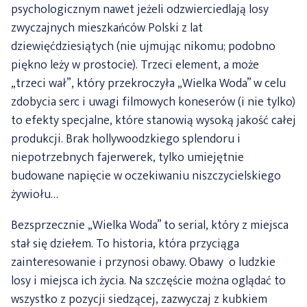
psychologicznym nawet jeżeli odzwierciedlają losy
zwyczajnych mieszkańców Polski z lat
dziewięćdziesiątych (nie ujmując nikomu; podobno
piękno leży w prostocie). Trzeci element, a może
„trzeci wał”, który przekroczyła „Wielka Woda” w celu
zdobycia serc i uwagi filmowych koneserów (i nie tylko)
to efekty specjalne, które stanowią wysoką jakość całej
produkcji. Brak hollywoodzkiego splendoru i
niepotrzebnych fajerwerek, tylko umiejętnie
budowane napięcie w oczekiwaniu niszczycielskiego
żywiołu…
Bezsprzecznie „Wielka Woda” to serial, który z miejsca
stał się dziełem. To historia, która przyciąga
zainteresowanie i przynosi obawy. Obawy o ludzkie
losy i miejsca ich życia. Na szczęście można oglądać to
wszystko z pozycji siedzącej, zazwyczaj z kubkiem