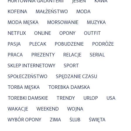
HURTOWNIA GALANTERII
JESIEŃ
KAWA
KOFEINA
MAŁŻEŃSTWO
MODA
MODA MĘSKA
MORSOWANIE
MUZYKA
NETFLIX
ONLINE
OPONY
OUTFIT
PASJA
PLECAK
POBUDZENIE
PODRÓŻE
PRACA
PREZENTY
RELACJE
SERIAL
SKLEP INTERNETOWY
SPORT
SPOŁECZEŃSTWO
SPĘDZANIE CZASU
TORBA MĘSKA
TOREBKA DAMSKA
TOREBKI DAMSKIE
TRENDY
URLOP
USA
WAKACJE
WEEKEND
WOJNA
WYBÓR OPONY
ZIMA
ŚLUB
ŚWIĘTA